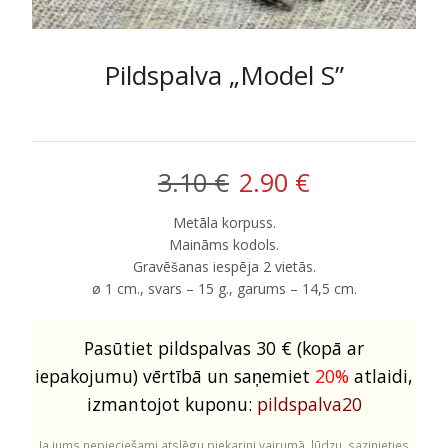
Pildspalva „Model S”
Original
Current
3.10
€
2.90
€
price
price
Metāla korpuss.
Maināms kodols.
was:
is:
Gravēšanas iespēja 2 vietās.
ø 1 cm., svars – 15 g., garums – 14,5 cm.
3.10 €.
2.90 €.
Pasūtiet pildspalvas 30 € (kopā ar
iepakojumu) vērtībā un saņemiet
20%
atlaidi,
izmantojot kuponu:
pildspalva20
Ja jums nepieciešami atslēgu piekariņi vairumā, lūdzu, sazinieties