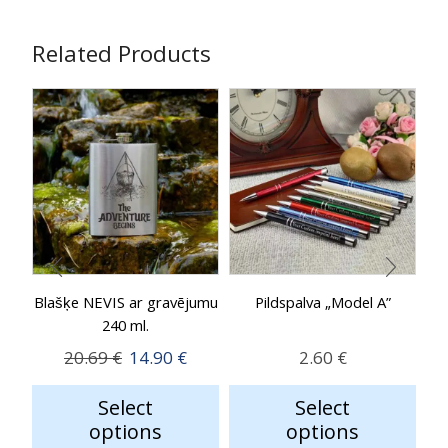
Related Products
Blašķe NEVIS ar gravējumu
Pildspalva „Model A”
240 ml.
Original
Current
20.69
€
14.90
€
2.60
€
price
price
Select
Select
was:
is:
options
options
20.69 €.
14.90 €.