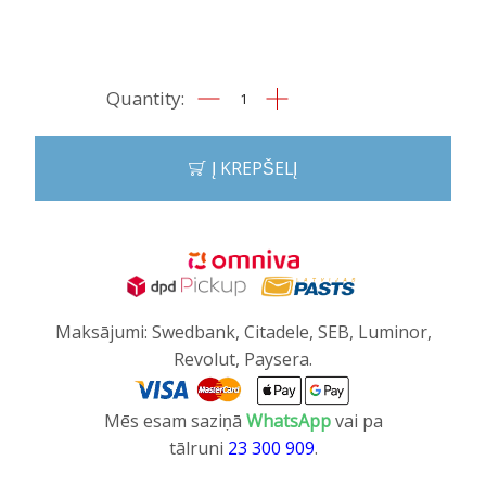
produkto
kiekis:
Pildspalva
"Model
Į KREPŠELĮ
S"
Maksājumi: Swedbank, Citadele, SEB, Luminor,
Revolut, Paysera.
Mēs esam saziņā
WhatsApp
vai pa
tālruni
23 300 909
.