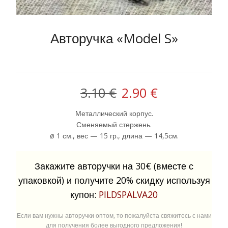
Авторучка «Model S»
Первоначальная
Текущая
3.10
€
2.90
€
цена
цена:
Металлический корпус.
Сменяемый стержень.
составляла
2.90 €.
ø 1 см., вес — 15 гр., длина — 14,5см.
3.10 €.
Закажите авторучки на 30€ (вместе с
упаковкой) и получите 20% скидку используя
купон:
PILDSPALVA20
Если вам нужны авторучки оптом, то пожалуйста свяжитесь с нами
для получения более выгодного предложения!