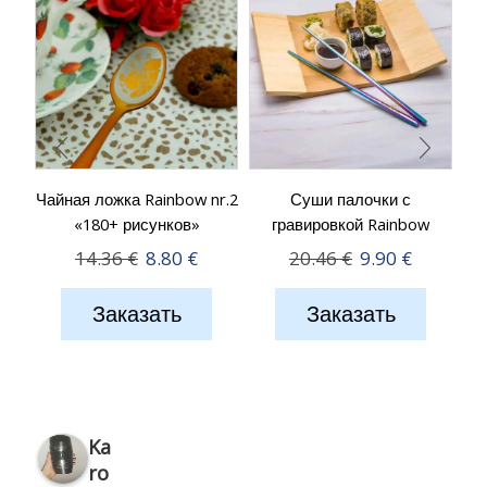
Чайная ложка Rainbow nr.2
Суши палочки с
«180+ рисунков»
гравировкой Rainbow
Первоначальная
Текущая
Первоначальна
Текущая
14.36
€
8.80
€
20.46
€
9.90
€
цена
цена:
цена
цена:
Заказать
Заказать
составляла
8.80 €.
составляла
9.90 €.
14.36 €.
20.46 €.
Ka
ro