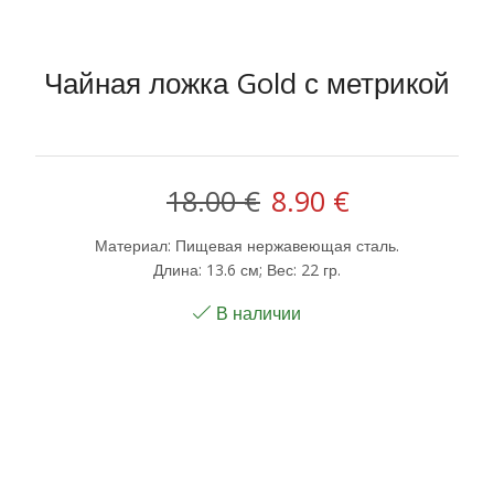
Чайная ложка Gold с метрикой
Первоначальная
Текущая
18.00
€
8.90
€
цена
цена:
Материал: Пищевая нержавеющая сталь.
Длина: 13.6 см; Вес: 22 гр.
составляла
8.90 €.
В наличии
18.00 €.