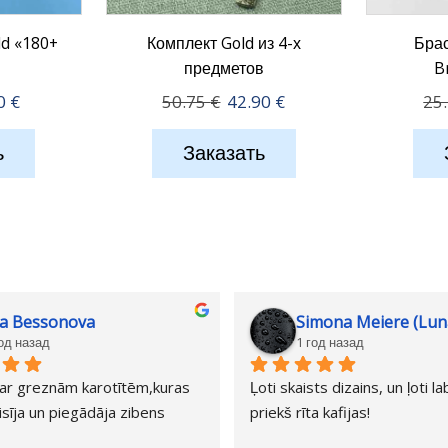
ld «180+
Комплект Gold из 4-х
Брас
»
предметов
B
воначальная
Текущая
Первоначальная
Текущая
90
€
50.75
€
42.90
€
25
а
цена:
цена
цена:
тавляла
8.90 €.
составляла
42.90 €.
ь
Заказать
0 €.
50.75 €.
va Bessonova
Simona Meiere (Lun
год назад
1 год назад
ar greznām karotītēm,kuras 
Ļoti skaists dizains, un ļoti l
sīja un piegādāja zibens 
priekš rīta kafijas!