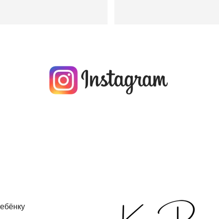
ебёнку