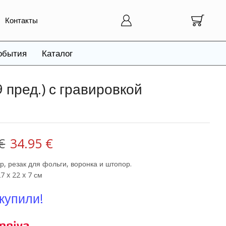
Контакты
обытия
Каталог
 пред.) с гравировкой
Первоначальная
Текущая
€
34.95
€
цена
цена:
р, резак для фольги, воронка и штопор.
7 x 22 x 7 см
составляла
34.95 €.
купили!
83.20 €.