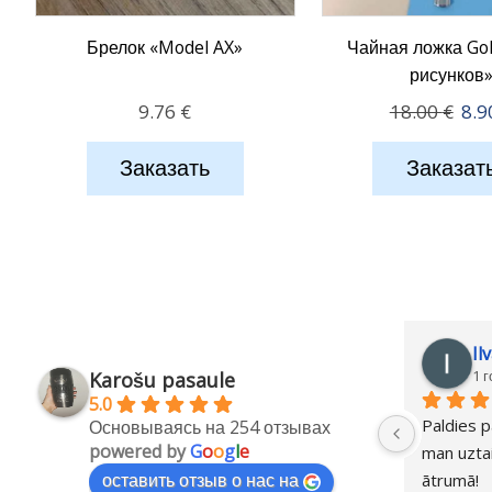
Брелок «Model AX»
Чайная ложка Go
рисунков
Пер
9.76
€
18.00
€
8.
цен
сос
Заказать
Заказат
18.0
Il
1 
Karošu pasaule
5.0
Paldies p
Основываясь на 254 отзывах
powered by
G
o
o
g
l
e
man uztai
оставить отзыв о нас на
ātrumā!