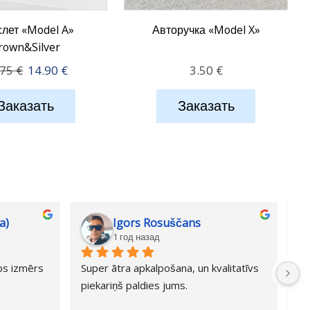
лет «Model A»
Авторучка «Model X»
rown&Silver
Первоначальная
Текущая
.75
€
14.90
€
3.50
€
цена
цена:
составляла
14.90 €.
Заказать
Заказать
25.75 €.
a)
Igors Rosuščans
1 год назад
abs izmērs 
Super ātra apkalpošana, un kvalitatīvs 
Li
piekariņš paldies jums.
sa
ie