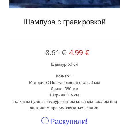
Шампура с гравировкой
Первоначальная
Текущая
8.61
€
4.99
€
цена
цена:
Шампур 53 см
составляла
4.99 €.
Кол-во: 1
Материал: Нержавеющая сталь 3 мм
8.61 €.
Длина: 530 мм
Ширина: 1.5 см
Если вам нужны шампуры оптом со своим текстом или
логотипом просим связаться с нами.
Раскупили!