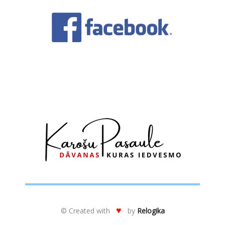
de.
No
sir
ie
, 
pat
🙂
♥
© Created with
by
Relogika