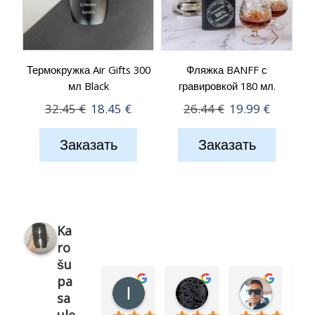
Термокружка Air Gifts 300
Фляжка BANFF с
Те
мл Black
гравировкой 180 мл.
Первоначальная
Текущая
Первоначальна
Текуща
32.45
€
18.45
€
26.44
€
19.99
€
цена
цена:
цена
цена:
Заказать
Заказать
составляла
18.45 €.
составляла
19.99 €.
32.45 €.
26.44 €.
Ka
ro
šu
pa
Ilva Bessonova
Simona Meiere (Lun
Igors R
sa
1 год назад
1 год назад
1 год наз