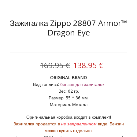
Зажигалка Zippo 28807 Armor™
Dragon Eye
Первоначальная
Текущая
169.95
€
138.95
€
цена
цена:
ORIGINAL BRAND
Вид топлива:
б
ензин для зажигалок
составляла
138.95 €.
Вес: 62 гр.
Размер: 55 * 36 мм.
169.95 €.
Материал: Металл
Оригинальная коробка входит в комплект!
Зажигалка продается в
не заправленном
виде. Бензин
можно купить отдельно.