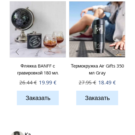
Фляжка BANFF с
Термокружка Air Gifts 350
З
гравировкой 180 мл.
мл Gray
Первоначальная
Текущая
Первоначальна
Текуща
26.44
€
19.99
€
27.95
€
18.49
€
цена
цена:
цена
цена:
Заказать
Заказать
составляла
19.99 €.
составляла
18.49 €.
26.44 €.
27.95 €.
Ka