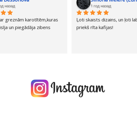
год назад
1 год назад
ar greznām karotītēm,kuras 
Ļoti skaists dizains, un ļoti l
sīja un piegādāja zibens 
priekš rīta kafijas!