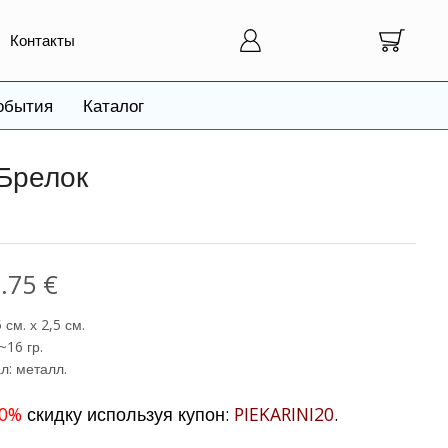
Контакты
обытия
Каталог
Брелок
2.75
€
 см. х 2,5 см.
~16 гр.
л: металл.
0%
скидку используя купон:
PIEKARINI20
.