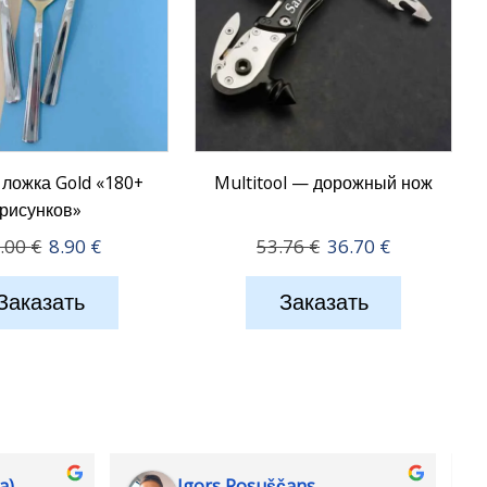
ложка Gold «180+
Multitool — дорожный нож
рисунков»
Первоначальная
Текущая
Первоначальная
Текущая
.00
€
8.90
€
53.76
€
36.70
€
цена
цена:
цена
цена:
составляла
8.90 €.
составляла
36.70 €.
Заказать
Заказать
18.00 €.
53.76 €.
a)
Igors Rosuščans