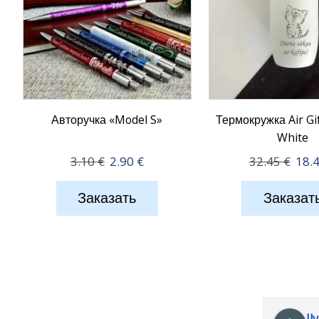
Авторучка «Model S»
Термокружка Air Gi
White
Первоначальная
Текущая
Перв
3.10
€
2.90
€
32.45
€
18.
цена
цена:
цена
составляла
2.90 €.
сост
Заказать
Заказат
3.10 €.
32.4
Il