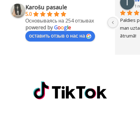
1 
Karošu pasaule
5.0
Paldies p
Основываясь на 254 отзывах
powered by
G
o
o
g
l
e
man uztai
оставить отзыв о нас на
ātrumā!