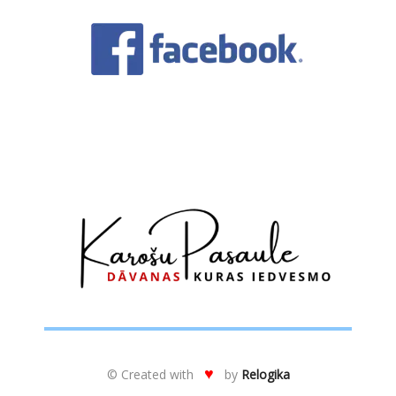
de.
No
sir
ie
, 
pat
🙂
♥
© Created with
by
Relogika