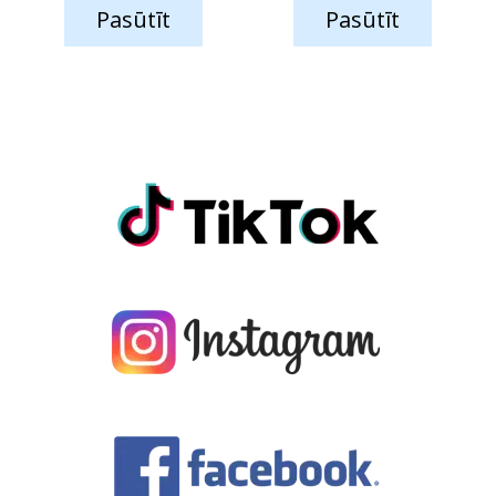
Pasūtīt
Pasūtīt
was:
is:
29.49 €.
26.90 €