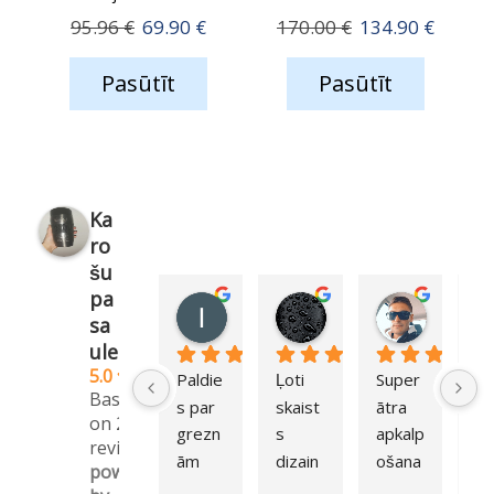
Original
Current
Original
Curren
95.96
€
69.90
€
170.00
€
134.90
€
price
price
price
price
Pasūtīt
Pasūtīt
was:
is:
was:
is:
95.96 €.
69.90 €.
170.00 €.
134.90
Ka
ro
šu
pa
Ilva Bessonova
Simona Meiere (Lun
Igors R
sa
1 year ago
1 year ago
1 year ag
ule
5.0
Paldie
Ļoti 
Super 
Li
Based
s par 
skaist
ātra 
a, 
on 254
grezn
s 
apkalp
un 
reviews
ām 
dizain
ošana
pr
powered
karotī
s, un 
, un 
m