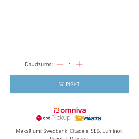
Apsudrabota
tējkarote
quantity
PIRKT
Maksājumi: Swedbank, Citadele, SEB, Luminor,
Revolut, Paysera.