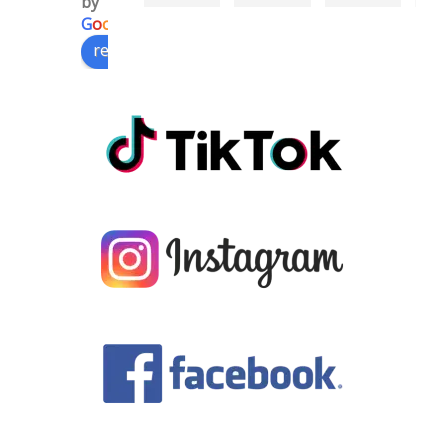
by
tēm,k
ļoti 
kvalita
oš
G
o
o
g
l
e
uras 
labs 
tīvs 
sa
review us on
man 
izmēr
piekar
bīb
uztaisī
s 
iņš 
Or
ja un 
priekš 
paldie
āla
piegā
rīta 
s 
ide
dāja 
kafijas
jums.
Sm
ziben
!
ie
s 
oj
ātrum
. 
ā!
La
a 
pi
de.
No
sir
ie
, 