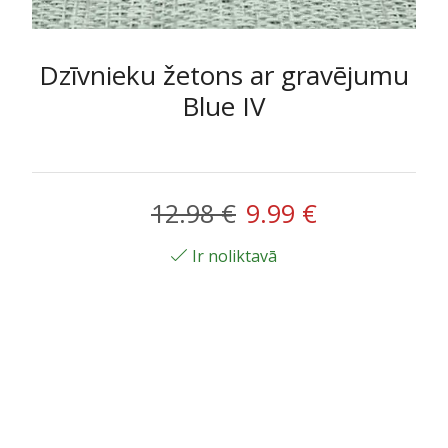
Dzīvnieku žetons ar gravējumu
Blue IV
Original
Current
12.98
€
9.99
€
price
price
Ir noliktavā
was:
is:
12.98 €.
9.99 €.