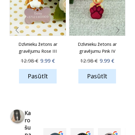
Dzīvnieku žetons ar
Dzīvnieku žetons ar
gravējumu Rose III
gravējumu Pink IV
Original
Current
Original
Current
12.98
€
9.99
€
12.98
€
9.99
€
price
price
price
price
Pasūtīt
Pasūtīt
was:
is:
was:
is:
12.98 €.
9.99 €.
12.98 €.
9.99 €.
Ka
ro
šu
pa