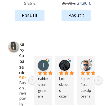
Original
Current
5.85
€
36.90
€
24.90
€
price
price
Pasūtīt
Pasūtīt
was:
is:
36.90 €.
24.90 €.
Ka
ro
šu
pa
Ilva Bessonova
Simona Meiere (Lun
Igors R
sa
1 year ago
1 year ago
1 year ag
ule
5.0
Paldie
Ļoti 
Super 
Li
Based
s par 
skaist
ātra 
a, 
on 254
grezn
s 
apkalp
un 
reviews
ām 
dizain
ošana
pr
powered
karotī
s, un 
, un 
m
by