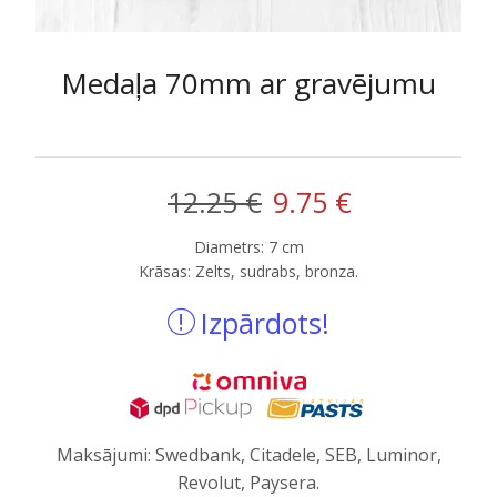
Medaļa 70mm ar gravējumu
Original
Current
12.25
€
9.75
€
price
price
Diametrs: 7 cm
Krāsas: Zelts, sudrabs, bronza.
was:
is:
Izpārdots!
12.25 €.
9.75 €.
Maksājumi: Swedbank, Citadele, SEB, Luminor,
Revolut, Paysera.