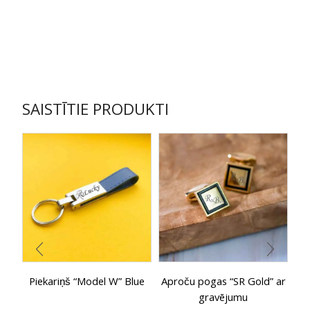
SAISTĪTIE PRODUKTI
Piekariņš “Model W” Blue
Aproču pogas “SR Gold” ar
T
gravējumu