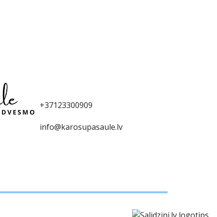
+371
23300
909
info@karosupasaule.lv