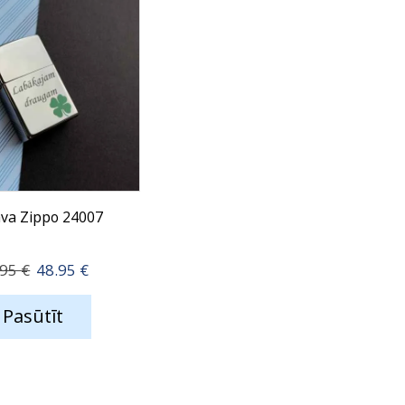
ava Zippo 24007
Original
Current
.95
€
48.95
€
price
price
was:
is:
Pasūtīt
59.95 €.
48.95 €.