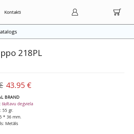
Kontakti
atalogs
Zippo 218PL
Original
Current
€
43.95
€
price
price
AL BRAND
:
šķiltavu degviela
was:
is:
: 55 gr.
55 * 36 mm.
54.95 €.
43.95 €.
ls: Metāls