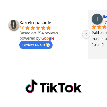
Il
1 
Karošu pasaule
5.0
Paldies p
Based on 254 reviews
powered by
G
o
o
g
l
e
man uztai
review us on
ātrumā!