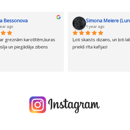
va Bessonova
Simona Meiere (Lun
year ago
1 year ago
ar greznām karotītēm,kuras 
Ļoti skaists dizains, un ļoti l
sīja un piegādāja zibens 
priekš rīta kafijas!