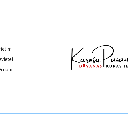
rietim
vietei
ērnam