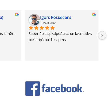
a)
Igors Rosuščans
1 year ago
abs izmērs 
Super ātra apkalpošana, un kvalitatīvs 
Li
piekariņš paldies jums.
sa
ie
ie