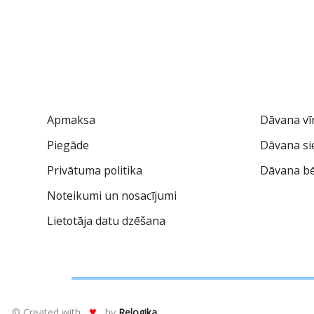
Apmaksa
Dāvana vī
Piegāde
Dāvana sie
Privātuma politika
Dāvana b
Noteikumi un nosacījumi
Lietotāja datu dzēšana
♥
© Created with
by
Relogika