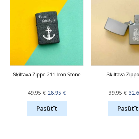
Šķiltava Zippo 211 Iron Stone
Šķiltava Zipp
Original
Current
Orig
49.95
€
28.95
€
39.95
€
32.
price
price
pric
was:
is:
was:
Pasūtīt
Pasūtīt
49.95 €.
28.95 €.
39.9