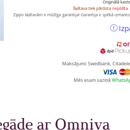
Oriģinālā kast
Šķiltava tiek pārdota
nepildīta
.
Zippo šķiltavām ir mūžīga garantija! Garantija ir spēkā izmanto
Izp
Maksājumi: Swedbank, Citadele,
Mēs esam saziņā
WhatsA