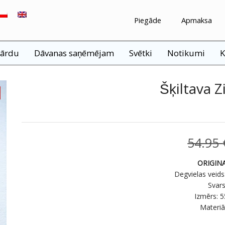
Piegāde
Apmaksa
vārdu
Dāvanas saņēmējam
Svētki
Notikumi
K
Šķiltava 
54.95
ORIGIN
Degvielas veids
Svars
Izmērs: 
Materiā