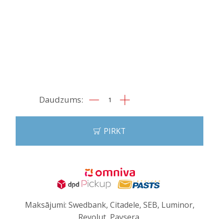
Dzīvnieku
žetons
ar
gravējumu
PIRKT
Silver
III
quantity
Maksājumi: Swedbank, Citadele, SEB, Luminor,
Revolut, Paysera.