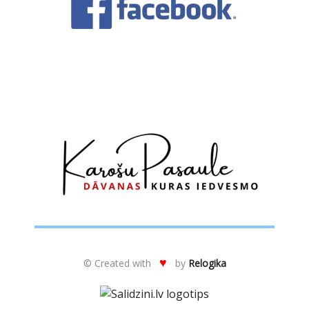
No
sir
ie
, 
pat
🙂
♥
© Created with
by
Relogika