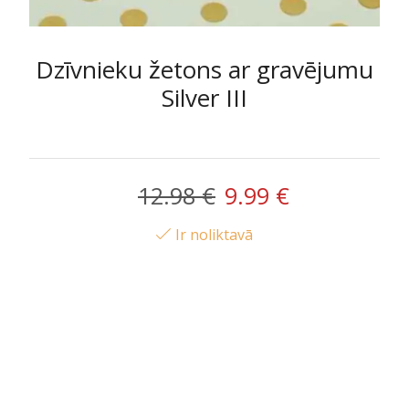
Dzīvnieku žetons ar gravējumu
Silver III
Original
Current
12.98
€
9.99
€
price
price
Ir noliktavā
was:
is:
12.98 €.
9.99 €.