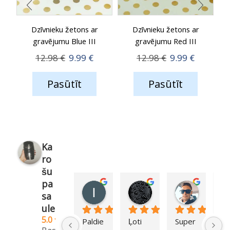
Dzīvnieku žetons ar
Dzīvnieku žetons ar
gravējumu Blue III
gravējumu Red III
Original
Current
Original
Current
12.98
€
9.99
€
12.98
€
9.99
€
price
price
price
price
Pasūtīt
Pasūtīt
was:
is:
was:
is:
12.98 €.
9.99 €.
12.98 €.
9.99 €.
Ka
ro
šu
pa
Ilva Bessonova
Simona Meiere (Lun
Igors R
sa
1 year ago
1 year ago
1 year ag
ule
5.0
Paldie
Ļoti 
Super 
Li